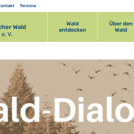
Kontakt
Termine
Wald
Über den
her Wald
entdecken
Wald
e. V.