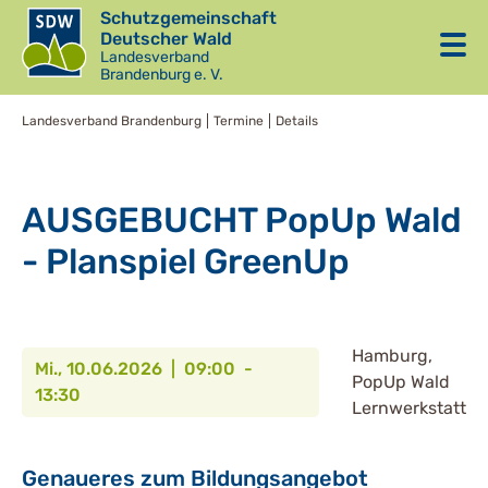
Schutzgemeinschaft
Deutscher Wald
Landesverband
Brandenburg e. V.
Landesverband Brandenburg
Termine
Details
AUSGEBUCHT PopUp Wald
- Planspiel GreenUp
Hamburg,
Mi., 10.06.2026 | 09:00 -
PopUp Wald
13:30
Lernwerkstatt
Genaueres zum Bildungsangebot