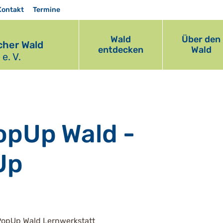
Kontakt
Termine
Wald
Über den
her Wald
entdecken
Wald
e. V.
pUp Wald -
Up
opUp Wald Lernwerkstatt