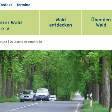
Kontakt
Termine
Wald
Über den
her Wald
entdecken
Wald
e. V.
chutz
Deutsche Alleenstraße